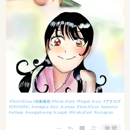
#SketchDraw
#自動着色
#PetalicaPaint
#Magali
#casc
#アナログ
#DRAWING
#artdigital
#tick
#cartoon
#SketchDraw
#pinterest
#artbook
#mangadrawing
#casgali
#PetalicaPaint
#instagram