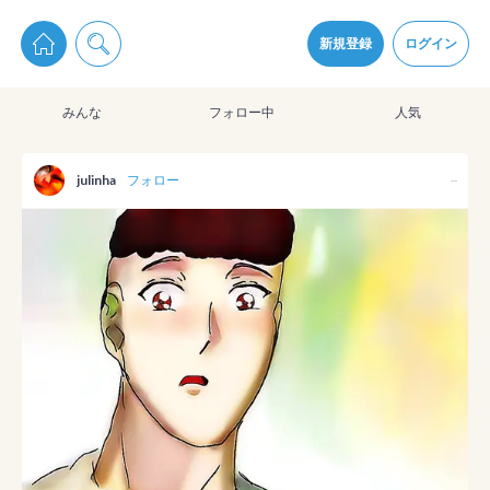
pixiv Sketchは2024年5月28日付で
プライパシーポリシー
を改定しました。
通知を受け取るにはここをクリックします
改訂履歴
新規登録
ログイン
同意
みんな
フォロー中
人気
pixiv Sketchアプリでさらに快適に！
アプリをインストール
julinha
フォロー
--