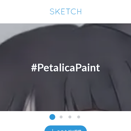
通知を受け取るにはここをクリックします
Sketchは2024年5月28日付で
プライパシーポリシー
を改定しました。
改訂履歴
pixiv Sketchアプリでさらに快適に！
アプリで開く
アプリをインストール
#PetalicaPaint