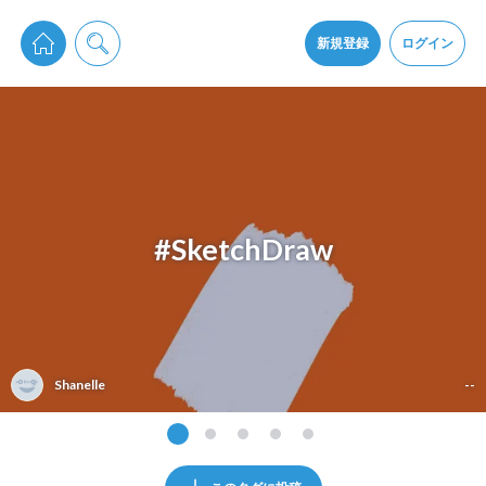
pixiv Sketchは2024年5月28日付で
プライパシーポリシー
を改定しました。
通知を受け取るにはここをクリックします
改訂履歴
新規登録
ログイン
同意
pixiv Sketchアプリでさらに快適に！
アプリをインストール
#SketchDraw
Shanelle
--