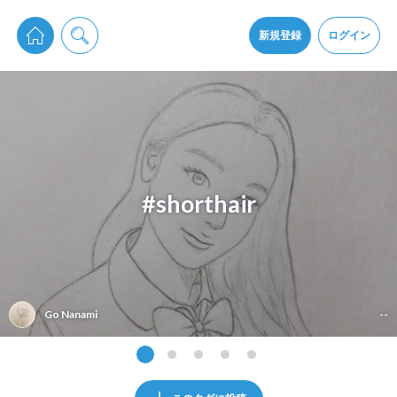
pixiv Sketchは2024年5月28日付で
プライパシーポリシー
を改定しました。
通知を受け取るにはここをクリックします
改訂履歴
新規登録
ログイン
同意
pixiv Sketchアプリでさらに快適に！
アプリをインストール
#shorthair
Go Nanami
--