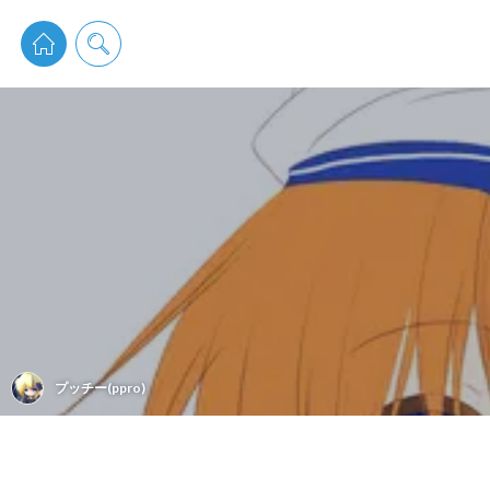
pixiv 
プッチー(ppro)