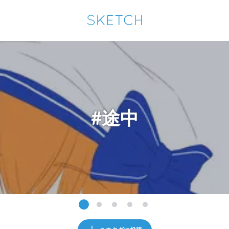
通知を受け取るにはここをクリックします
Sketchは2024年5月28日付で
プライパシーポリシー
を改定しました。
改訂履歴
pixiv Sketchアプリでさらに快適に！
アプリで開く
アプリをインストール
#途中