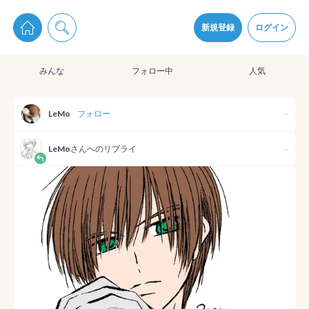
pixiv Sketchは2024年5月28日付で
プライパシーポリシー
を改定しました。
通知を受け取るにはここをクリックします
改訂履歴
新規登録
ログイン
同意
みんな
フォロー中
人気
pixiv Sketchアプリでさらに快適に！
アプリをインストール
LeMo
フォロー
--
LeMo
さんへのリプライ
--