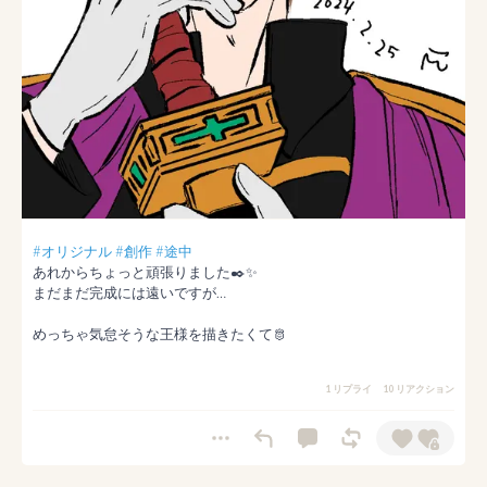
#オリジナル
#創作
#途中
あれからちょっと頑張りました✒️✨

まだまだ完成には遠いですが…

めっちゃ気怠そうな王様を描きたくて🫅
1 リプライ
10 リアクション