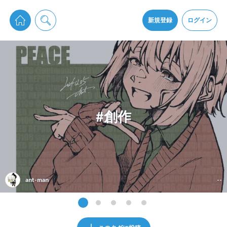
pixiv Sketchは2024年5月28日付で
プライパシーポリシー
を改定しました。
通知を受け取るにはここをクリックします
改訂履歴
新規登録
ログイン
同意
pixiv Sketchアプリでさらに快適に！
アプリをインストール
#創作
ant-man
--