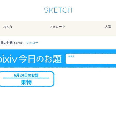
通知を受け取るにはここをクリックします
Sketchは2024年5月28日付で
プライパシーポリシー
を改定しました。
改訂履歴
みんな
フォロー中
人気
pixiv Sketchアプリでさらに快適に！
アプリで開く
アプリをインストール
v今日のお題-sensei
フォロー