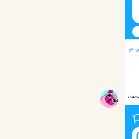
#S
roddy