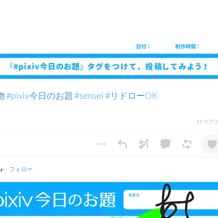
物
#pixiv今日のお題
#sensei
#リドローOK
11 リ
u-
フォロー