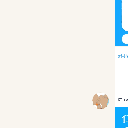
#果
KT-sy