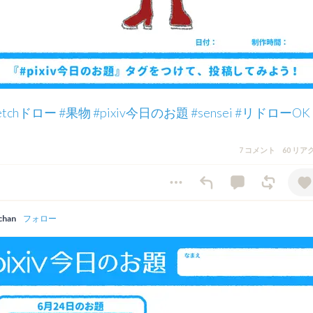
ketchドロー
#果物
#pixiv今日のお題
#sensei
#リドローOK
7 コメント
60 リ
chan
フォロー