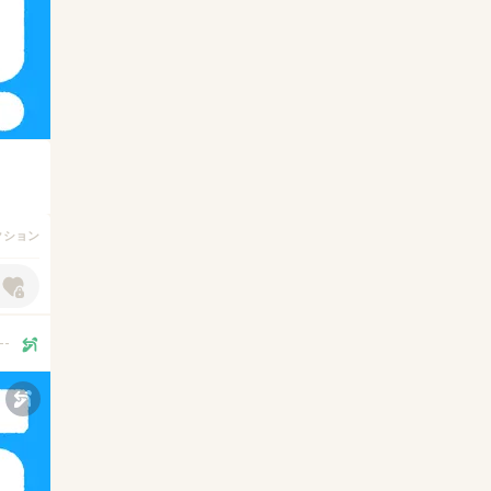
アクション
--