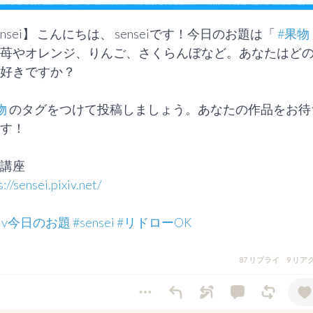
ensei】 こんにちは、 senseiです！今日のお題は「 
#果物
苺やオレンジ、りんご、さくらんぼなど。あなたはど
好きですか？

物
 のタグをつけて投稿しましょう。あなたの作品をお待
す！

s://sensei.pixiv.net/
ixiv今日のお題
#sensei
#リドローOK
87 リプライ
9 リア