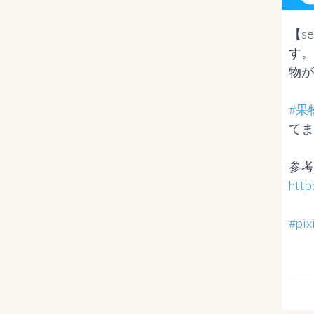
【s
す。
物が
#果
てま
http
#p