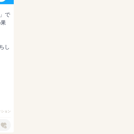
 」で
の果
ちし
クション