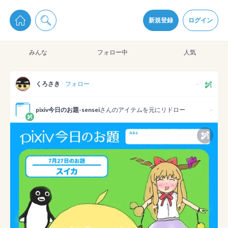
pixiv Sketchは2024年5月28日付で
プライパシーポリシー
を改定しました。
通知を受け取るにはここをクリックします
改訂履歴
新規登録
ログイン
同意
みんな
フォロー中
人気
pixiv Sketchアプリでさらに快適に！
アプリをインストール
くろさき
フォロー
--
pixiv今日のお題-sensei
さんのアイテムを元にリドロー
--