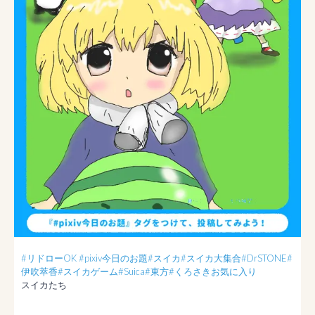
#リドローOK
#pixiv今日のお題
#スイカ
#スイカ大集合
#DrSTONE
#
伊吹萃香
#スイカゲーム
#Suica
#東方
#くろさきお気に入り