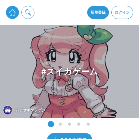
pixiv Sketchは2024年5月28日付で
プライパシーポリシー
を改定しました。
通知を受け取るにはここをクリックします
改訂履歴
新規登録
ログイン
同意
pixiv Sketchアプリでさらに快適に！
アプリをインストール
#スイカゲーム
ムラサキゲジゲジ
--