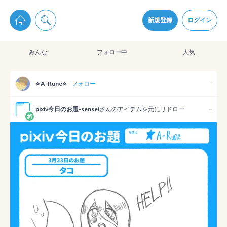
pixiv Sketchは2024年5月28日付で
プライパシーポリシー
を改定しました。
通知を受け取るにはここをクリックします
改訂履歴
新規登録
ログイン
同意
みんな
フォロー中
人気
pixiv Sketchアプリでさらに快適に！
アプリをインストール
⭐ A-Rune⭐
フォロー
--
pixiv今日のお題-sensei
さんのアイテムを元にリドロー
--