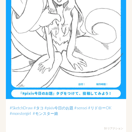
#SketchDraw
#タコ
#pixiv今日のお題
#sensei
#リドローOK
#monstergirl
#モンスター娘
10 リアクション