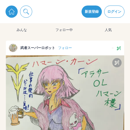
pixiv Sketchは2024年5月28日付で
プライパシーポリシー
を改定しました。
通知を受け取るにはここをクリックします
改訂履歴
新規登録
ログイン
同意
みんな
フォロー中
人気
pixiv Sketchアプリでさらに快適に！
アプリをインストール
武者スーパーロボット
フォロー
--