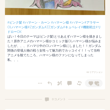
#ピンク髪
#ハマーン・カーン
#ハマーン様
#ハマーン
#アラサー
OLハマーン様
#Zガンダム
#ZZガンダム
#キュベレイ
#機動戦士
#リ
ドローOK
ぱい！今日のテーマは(ピンク髪)とりあえずハマーン様を描きまし
た！原作アニメのハマーン様かコミック版OLハマーン様か悩みま
したが、、、ドハマり中のOLハマーン様にしました！！ガンダム
関係の登場人物の戦う女性って魅力的でカッコイイ！！って当時
アニメを観てたころ、ハマーン様のファンになってしまった
私、、、
66 リアクション
0 コメント