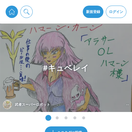
pixiv Sketchは2024年5月28日付で
プライパシーポリシー
を改定しました。
通知を受け取るにはここをクリックします
改訂履歴
新規登録
ログイン
同意
pixiv Sketchアプリでさらに快適に！
アプリをインストール
#キュベレイ
武者スーパーロボット
--