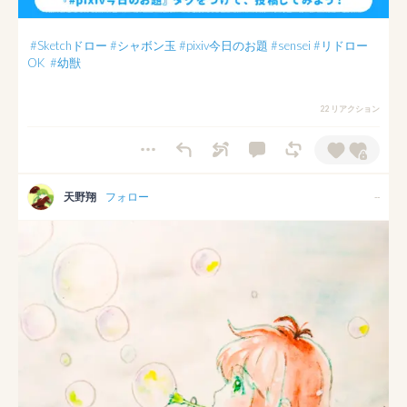
#Sketchドロー
#シャボン玉
#pixiv今日のお題
#sensei
#リドロー
OK
#幼獣
22 リアクション
天野翔
フォロー
--