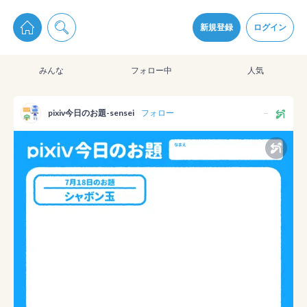
pixiv Sketchは2024年5月28日付で
プライパシーポリシー
を改定しました。
通知を受け取るにはここをクリックします
改訂履歴
新規登録
ログイン
同意
みんな
フォロー中
人気
pixiv Sketchアプリでさらに快適に！
アプリをインストール
pixiv今日のお題-sensei
フォロー
--