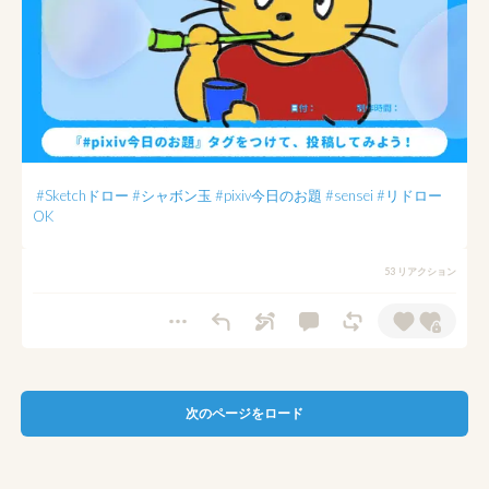
#Sketchドロー
#シャボン玉
#pixiv今日のお題
#sensei
#リドロー
OK
53 リアクション
次のページをロード