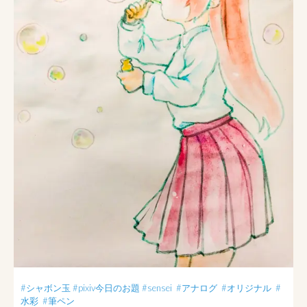
#シャボン玉
#pixiv今日のお題
#sensei
#アナログ
#オリジナル
#
水彩
#筆ペン