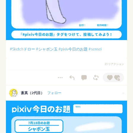
#Sketchドロー
#シャボン玉
#pixiv今日のお題
#sensei
23 リアクション
蒼真（2代目）
フォロー
--