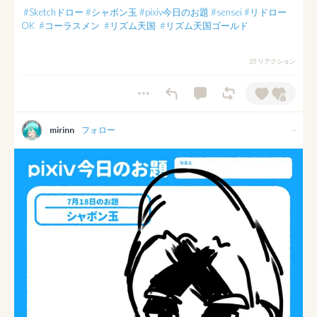
#Sketchドロー
#シャボン玉
#pixiv今日のお題
#sensei
#リドロー
OK
#コーラスメン
#リズム天国
#リズム天国ゴールド
25 リアクション
mirinn
フォロー
--