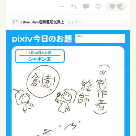
Lilina Liliya巡回遅延低浮上
フォロー
--