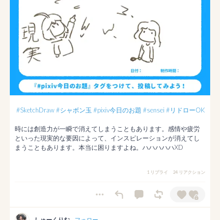
#SketchDraw
#シャボン玉
#pixiv今日のお題
#sensei
#リドローOK
時には創造力が一瞬で消えてしまうこともあります。感情や疲労
といった現実的な要因によって、インスピレーションが消えてし
1 リプライ
24 リアクション
しゅーくりむ‎
フォロー
--