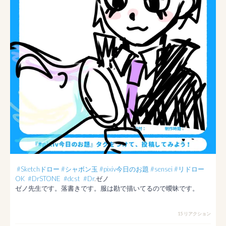
#Sketchドロー
#シャボン玉
#pixiv今日のお題
#sensei
#リドロー
OK
#DrSTONE
#dcst
#Dr
.ゼノ

ゼノ先生です。落書きです。服は勘で描いてるので曖昧です。
15 リアクション