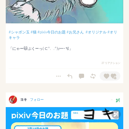
#シャボン玉
#猫
#pixiv今日のお題
#お兄さん
#オリジナル
#オリ
キャラ
「にゃー🐱ぷくーっ( ⊂^.   .^)y━･️🫧‎」
27 リアクション
ヨキ
フォロー
--