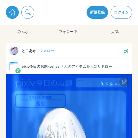
pixiv Sketchは2024年5月28日付で
プライパシーポリシー
を改定しました。
通知を受け取るにはここをクリックします
改訂履歴
新規登録
ログイン
同意
みんな
フォロー中
人気
pixiv Sketchアプリでさらに快適に！
アプリをインストール
とこあか
フォロー
--
pixiv今日のお題-sensei
さんのアイテムを元にリドロー
--