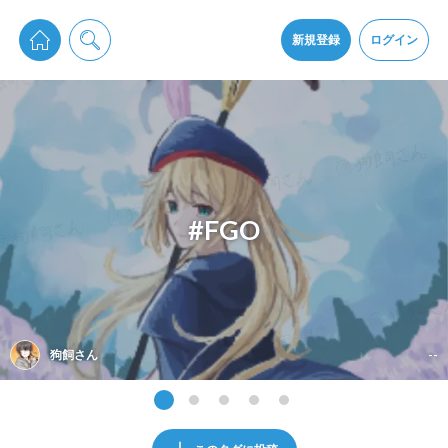
pixiv Sketchは2024年5月28日付で
プライパシーポリシー
を改定しました。
通知を受け取るにはここをクリックします
改訂履歴
新規登録
ログイン
同意
pixiv Sketchアプリでさらに快適に！
アプリをインストール
#FGO
狗飼さん
--