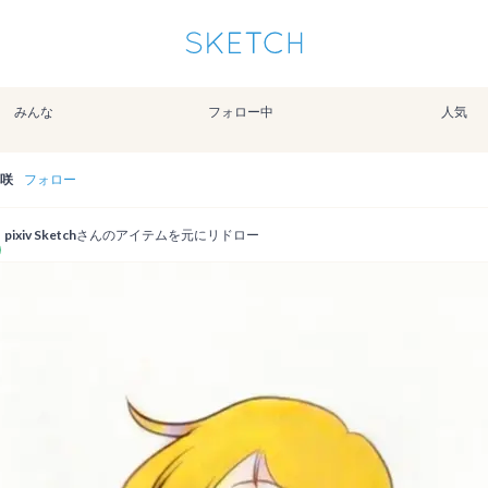
通知を受け取るにはここをクリックします
Sketchは2024年5月28日付で
プライパシーポリシー
を改定しました。
改訂履歴
みんな
フォロー中
人気
pixiv Sketchアプリでさらに快適に！
アプリで開く
アプリをインストール
咲
フォロー
pixiv Sketch
さんのアイテムを元にリドロー