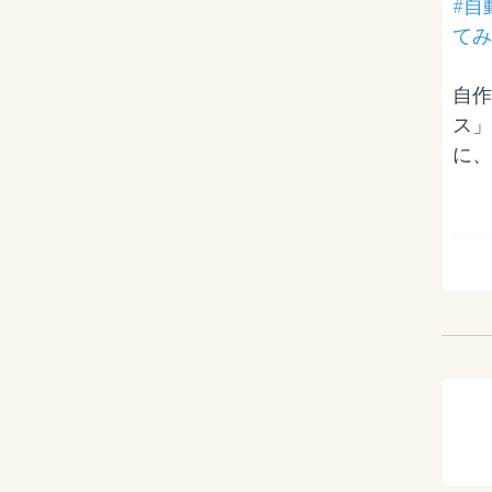
#自
てみ
自作
ス」
に、