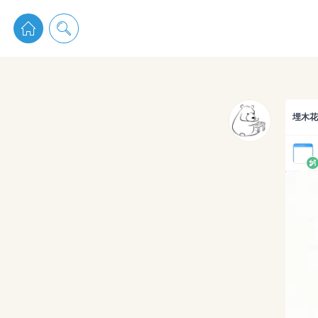
pixiv 
埋木花