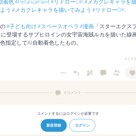
動着色
#PetalicaPaint
#リドローOK
#メカクレキャラを
よう
#メカクレキャラを描いてみよう
#リドローOK
の 
#子ども向け
#スペースオペラ
#漫画
「スターエクス
 に登場するサブヒロインの女宇宙海賊ルカを描いた線
色指定してAI自動着色したもの。
3 リア
0 コメント
コメントするにはログインが必要です
新規登録
ログイン