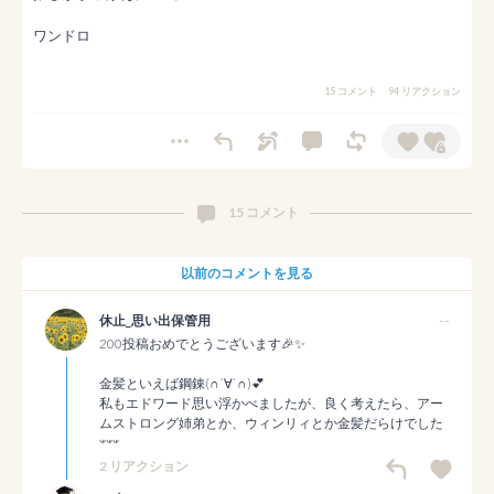
ワンドロ
15 コメント
94 リアクション
15 コメント
以前のコメントを見る
休止_思い出保管用
--
200投稿おめでとうございます🎉✨️

金髪といえば鋼錬(∩´∀`∩)💕

私もエドワード思い浮かべましたが、良く考えたら、アー
ムストロング姉弟とか、ウィンリィとか金髪だらけでした
𐤔𐤔𐤔
2 リアクション