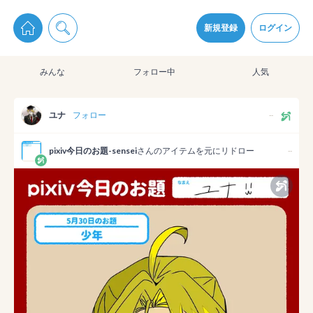
pixiv Sketchは2024年5月28日付で
プライパシーポリシー
を改定しました。
通知を受け取るにはここをクリックします
改訂履歴
新規登録
ログイン
同意
みんな
フォロー中
人気
pixiv Sketchアプリでさらに快適に！
アプリをインストール
ユナ
フォロー
--
pixiv今日のお題-sensei
さんのアイテムを元にリドロー
--