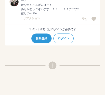
はなさんこんばんはー！

ありがとうございますー！！！！！！(*´˘`*)♡

嬉し( ˘ω˘ 🫶)
1 リアクション
コメントするにはログインが必要です
新規登録
ログイン
© pixiv
利用規約
プライバシーポリシー
ガイドライン
チュートリアル
ショートカット
FAQ
お問い合わせ