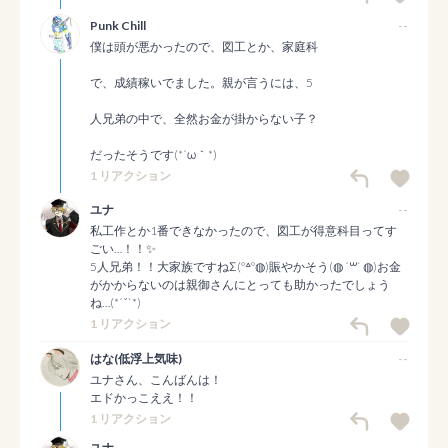
Punk Chill
--
僕は頭が悪かったので、図工とか、家庭科

で、成績稼いでました。親が言うには、5

人兄弟の中で、全然お金が掛からない子？

だったそうです(*´ω｀*)
1 リアクション
ユナ
--
私工作とか1番できなかったので、図工が得意科目ってす
ごい…！！✨️

5人兄弟！！大家族ですねΣ(°꒫°◍)賑やかそう(◍ ´꒳` ◍)お金
がかからないのは親御さんにとっても助かったでしょう
ね…(*´˘`*)
1 リアクション
はな(低浮上気味)
--
ユナさん、こんばんは！

エドかっこええ！！
1 リアクション
ユナ
--