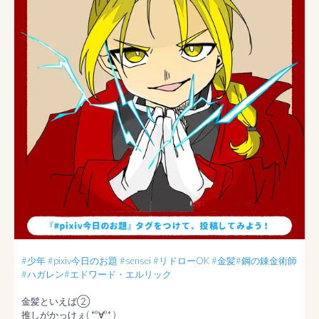
#少年
#pixiv今日のお題
#sensei
#リドローOK
#金髪
#鋼の錬金術師
#ハガレン
#エドワード・エルリック
金髪といえば②

推しがかっけぇ( *°∀°* )
