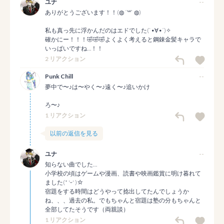
ユナ
--
ありがとうございます！！(◍ ´꒳` ◍)

私も真っ先に浮かんだのはエドでした(`•∀•´)✧

確かにー！！！🤣🤣🤣よくよく考えると鋼錬金髪キャラで
いっぱいですね…！！
2 リアクション
Punk Chill
--
夢中で〜♪は〜やく〜♪遠く〜♪追いかけ

ろ〜♪
1 リアクション
以前の返信を見る
ユナ
--
知らない曲でした…

小学校の頃はゲームや漫画、読書や映画鑑賞に明け暮れて
ました(* 'ᵕ' )☆

宿題をする時間はどうやって捻出してたんでしょうか
ね、、、過去の私。でもちゃんと宿題は塾の分もちゃんと
全部してたそうです（両親談）
1 リアクション