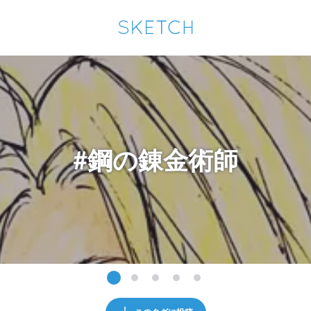
通知を受け取るにはここをクリックします
Sketchは2024年5月28日付で
プライパシーポリシー
を改定しました。
改訂履歴
pixiv Sketchアプリでさらに快適に！
アプリで開く
アプリをインストール
#鋼の錬金術師