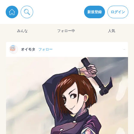
pixiv Sketchは2024年5月28日付で
プライパシーポリシー
を改定しました。
通知を受け取るにはここをクリックします
改訂履歴
新規登録
ログイン
同意
みんな
フォロー中
人気
pixiv Sketchアプリでさらに快適に！
アプリをインストール
オイモタ
フォロー
--