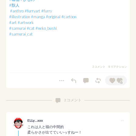
#獣人
#anthro
#furryart
#furry
#illustration
#manga
#original
#cartoon
#art
#artwork
#samurai
#cat
#neko_bushi
#samurai_cat
2 コメント
8 リアクション
2 コメント
ELLy…xxx
--
これは人と猫の中間的

柔らかさが出てていいっすねー！
