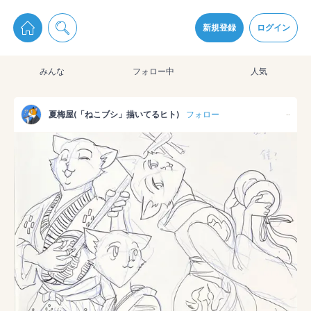
pixiv Sketchは2024年5月28日付で
プライパシーポリシー
を改定しました。
通知を受け取るにはここをクリックします
改訂履歴
新規登録
ログイン
同意
みんな
フォロー中
人気
pixiv Sketchアプリでさらに快適に！
アプリをインストール
夏梅屋(「ねこブシ」描いてるヒト)
フォロー
--