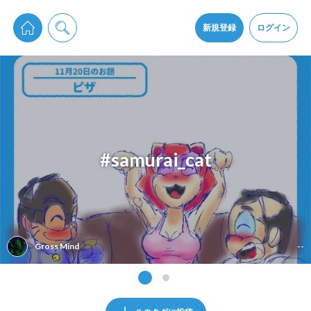
pixiv Sketchは2024年5月28日付で
プライパシーポリシー
を改定しました。
通知を受け取るにはここをクリックします
改訂履歴
新規登録
ログイン
同意
pixiv Sketchアプリでさらに快適に！
アプリをインストール
#samurai_cat
Gross Mind
--