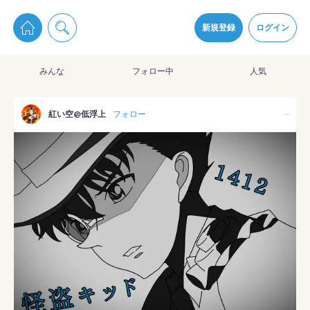
pixiv Sketchは2024年5月28日付で
プライパシーポリシー
を改定しました。
通知を受け取るにはここをクリックします
改訂履歴
新規登録
ログイン
同意
みんな
フォロー中
人気
pixiv Sketchアプリでさらに快適に！
アプリをインストール
紅い空@低浮上
フォロー
--