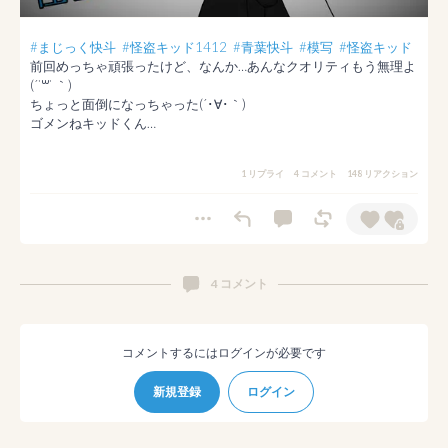
#まじっく快斗
#怪盗キッド1412
#青葉快斗
#模写
#怪盗キッド
前回めっちゃ頑張ったけど、なんか…あんなクオリティもう無理よ
(´˙꒳​˙ ｀)

ちょっと面倒になっちゃった(´･∀･｀)

ゴメンねキッドくん…
1 リプライ
4 コメント
148 リアクション
4 コメント
コメントするにはログインが必要です
新規登録
ログイン