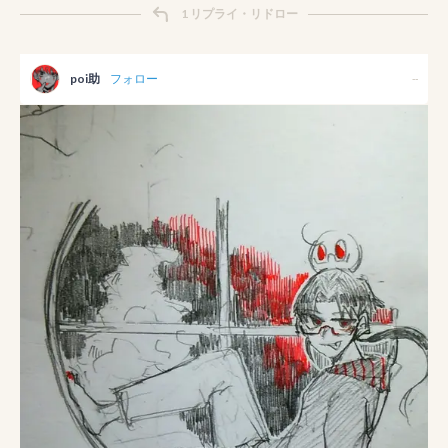
1 リプライ・リドロー
poi助
フォロー
--