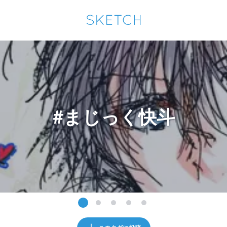
通知を受け取るにはここをクリックします
Sketchは2024年5月28日付で
プライパシーポリシー
を改定しました。
改訂履歴
pixiv Sketchアプリでさらに快適に！
アプリで開く
アプリをインストール
#まじっく快斗