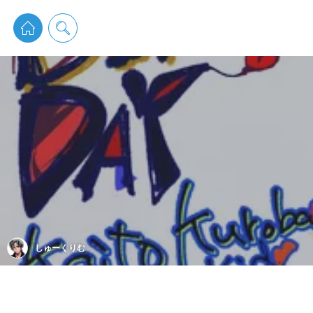
pixiv 
しゅーくりむ‎