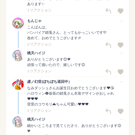
あります✨
1 リアクション
もんじゃ
--
こんばんは。

バンパイア錆兎さん、とってもかっこいいです💛

改めて、おめでとうございます🎉
2 リアクション
桃天ハイジ
--
ありがとうございます😊💗

頑張って描いたので、嬉しいです😊
1 リアクション
虚ノ幻世(ぼちぼち巡回中）
--
なみダッシュさんお誕生日おめでとうございます♥😘

ハロウィン🎃仮装の錆兎さん衣装デザインがおしゃれ
♥♥♥

背景のコウモリ🦇ちゃん可愛い♥♥♥
2 リアクション
桃天ハイジ
--
細かいところまで見てくださり、ありがとうございます😊
💗
