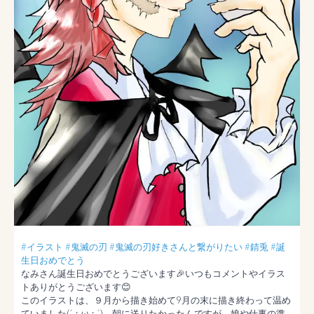
#イラスト
#鬼滅の刃
#鬼滅の刃好きさんと繋がりたい
#錆兎
#誕
生日おめでとう
なみさん誕生日おめでとうございます🎉いつもコメントやイラス
トありがとうございます😊

このイラストは、９月から描き始めて9月の末に描き終わって温め
ていました(´；ω；`)。朝に送りたかったんですが、娘や仕事の準