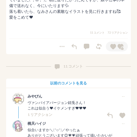
備で送れなく、今にいたります💦

落ち着いたら、なみさんの素敵なイラストを見に行きますね🥰

愛をこめて❤️
11 コメント
72 リアクション
11 コメント
以前のコメントを見る
みやびん
--
ヴァンパイアバージョン錆兎さん！

これは似合う❤イケメンすぎ❤❤❤
1 リアクション
桃天ハイジ
--
似合いますか＼(^o^)／やったぁ

ありがとうございます😊💗💗頑張って描いたかいが
