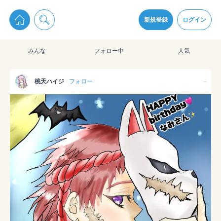
pixiv Sketchは2024年5月28日付で
プライパシーポリシー
を改定しました。
通知を受け取るにはここをクリックします
改訂履歴
新規登録
ログイン
同意
みんな
フォロー中
人気
pixiv Sketchアプリでさらに快適に！
アプリをインストール
桃天ハイジ
フォロー
--