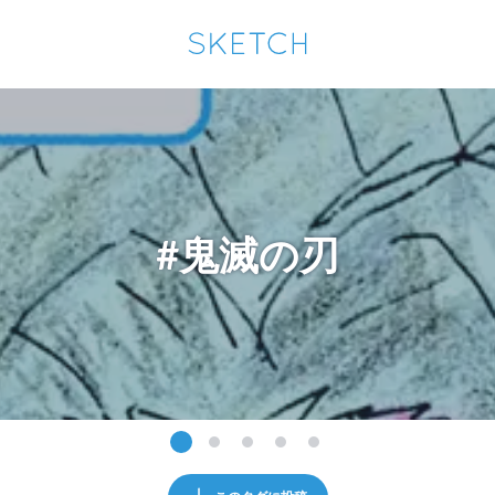
通知を受け取るにはここをクリックします
Sketchは2024年5月28日付で
プライパシーポリシー
を改定しました。
改訂履歴
pixiv Sketchアプリでさらに快適に！
アプリで開く
アプリをインストール
#鬼滅の刃