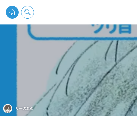
pixiv 
リーのみ@