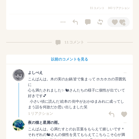
11 コメント
143 リアクション
11 コメント
以前のコメントを見る
よしべえ
--
こんばんは。木の実のお鍋 皆で集まって ホカホカの雰囲気
に

心も満たされました✨ 🐿️さんたちの様子に個性が出ていて
好きです💕 

   小さい頃に読んだ 絵本の 街中がおかゆまみれに成ってし
まう話を何故だか思い出しました笑
1 リアクション
夜の猫と星屑の雨。
--
こんばんは。心満たすとのお言葉をもらえて嬉しいです＊
それぞれの🐿️さんの個性を見てもらえてこちらこそ心が満