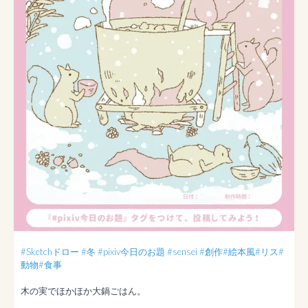
#Sketchドロー
#冬
#pixiv今日のお題
#sensei
#創作
#絵本風
#リス
#
動物
#食事
木の実でほかほか大鍋ごはん。