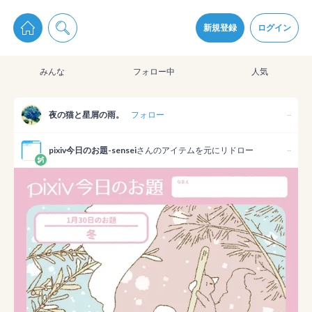
pixiv Sketchは2024年5月28日付で
プライパシーポリシー
を改定しました。
通知を受け取るにはここをクリックします
改訂履歴
新規登録
ログイン
同意
みんな
フォロー中
人気
pixiv Sketchアプリでさらに快適に！
アプリをインストール
夜の猫と星屑の雨。
フォロー
--
pixiv今日のお題-sensei
さんのアイテムを元にリドロー
--