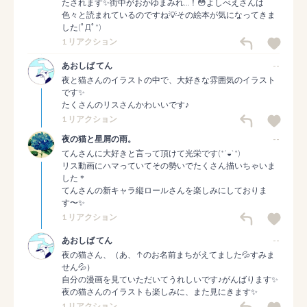
たされます✨街中がおかゆまみれ…！😳よしべえさんは
色々と読まれているのですね💡その絵本が気になってきま
した(ﾟДﾟ*)
1 リアクション
あおしば てん
--
夜と猫さんのイラストの中で、大好きな雰囲気のイラスト
です✨

たくさんのリスさんかわいいです♪
1 リアクション
夜の猫と星屑の雨。
--
てんさんに大好きと言って頂けて光栄です(*´◒`*)

リス動画にハマっていてその勢いでたくさん描いちゃいま
した＊

てんさんの新キャラ縦ロールさんを楽しみにしておりま
す〜✨
1 リアクション
あおしば てん
--
夜の猫さん、（あ、↑のお名前まちがえてました💦すみま
せん💦）

自分の漫画を見ていただいてうれしいです♪がんばります✨

夜の猫さんのイラストも楽しみに、また見にきます✨
1 リアクション