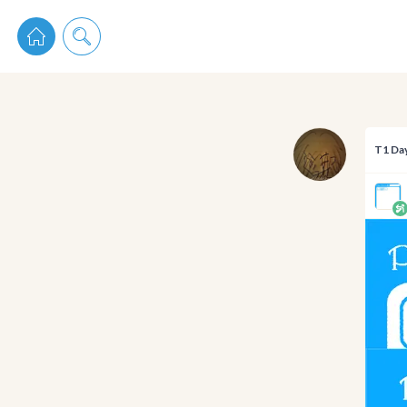
pixiv 
T1 Da