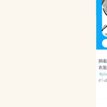
胴着
衣装
#p
#T
-d