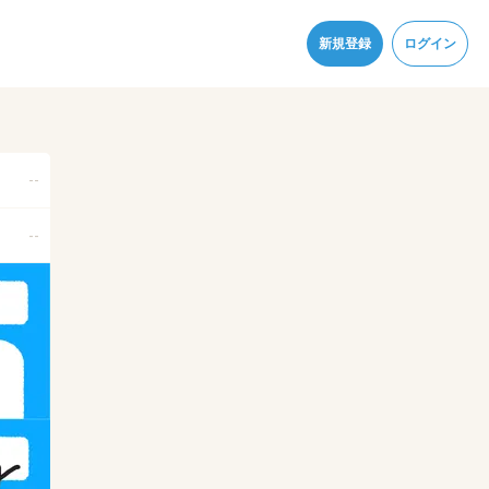
同意
新規登録
ログイン
--
--