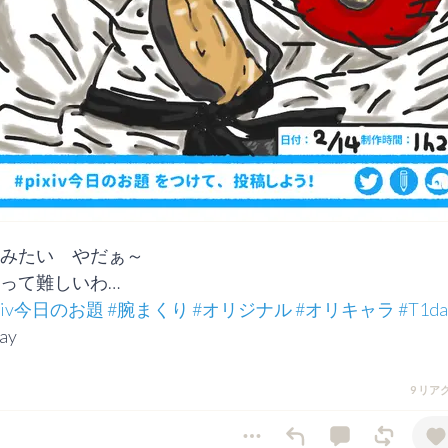
みたい　やだぁ～

って難しいわ…

ixiv今日のお題
#腕まくり
#オリジナル
#オリキャラ
#T1da
ay
9 リア