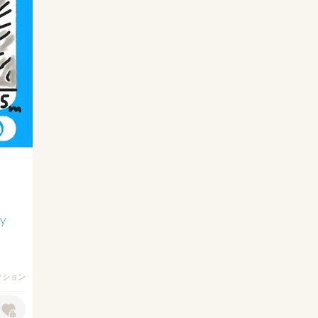
y
クション