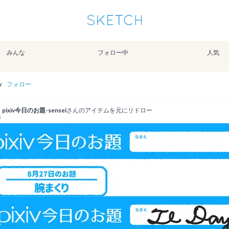
通知を受け取るにはここをクリックします
Sketchは2024年5月28日付で
プライパシーポリシー
を改定しました。
改訂履歴
みんな
フォロー中
人気
pixiv Sketchアプリでさらに快適に！
アプリで開く
アプリをインストール
y
フォロー
pixiv今日のお題-sensei
さんのアイテムを元にリドロー