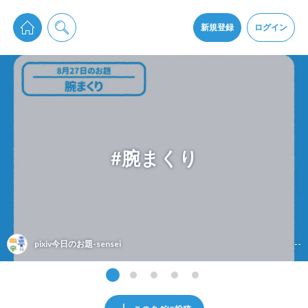
pixiv Sketchは2024年5月28日付で
プライパシーポリシー
を改定しました。
通知を受け取るにはここをクリックします
改訂履歴
新規登録
ログイン
同意
pixiv Sketchアプリでさらに快適に！
アプリをインストール
#腕まくり
pixiv今日のお題-sensei
--