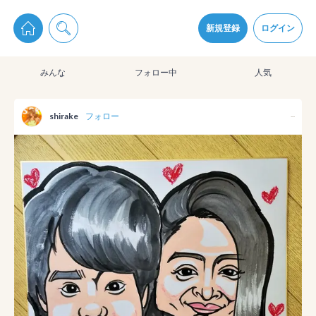
pixiv Sketchは2024年5月28日付で
プライパシーポリシー
を改定しました。
通知を受け取るにはここをクリックします
改訂履歴
新規登録
ログイン
同意
みんな
フォロー中
人気
pixiv Sketchアプリでさらに快適に！
アプリをインストール
shirake
フォロー
--