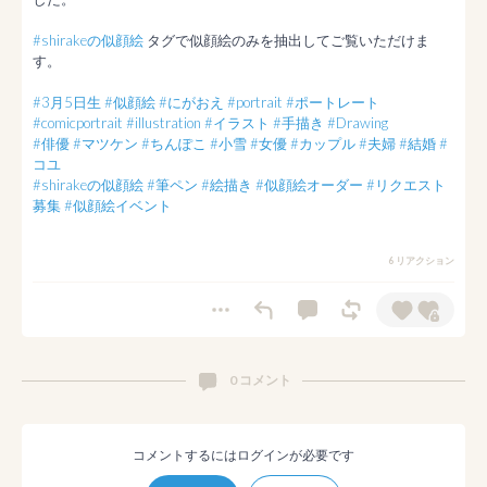
#shirakeの似顔絵
 タグで似顔絵のみを抽出してご覧いただけま
す。

#3月5日生
#似顔絵
#にがおえ
#portrait
#ポートレート
#comicportrait
#illustration
#イラスト
#手描き
#Drawing
#俳優
#マツケン
#ちんぽこ
#小雪
#女優
#カップル
#夫婦
#結婚
#
コユ
#shirakeの似顔絵
#筆ペン
#絵描き
#似顔絵オーダー
#リクエスト
募集
#似顔絵イベント
6 リアクション
0 コメント
コメントするにはログインが必要です