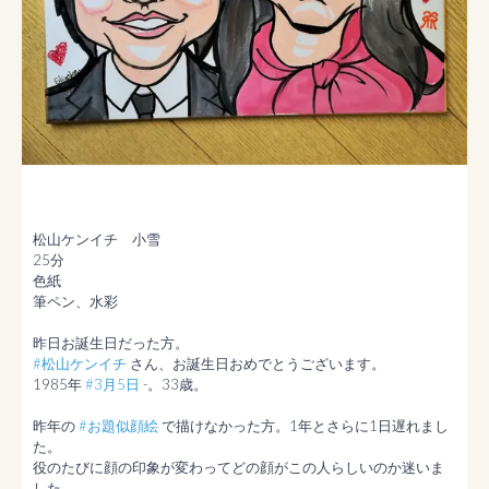
松山ケンイチ　小雪

25分

色紙

筆ペン、水彩

#松山ケンイチ
 さん、お誕生日おめでとうございます。

1985年 
#3月5日
 -。33歳。

昨年の 
#お題似顔絵
 で描けなかった方。1年とさらに1日遅れまし
た。

役のたびに顔の印象が変わってどの顔がこの人らしいのか迷いま
した。
