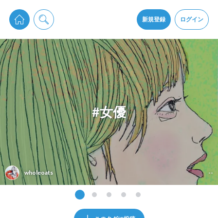
pixiv Sketchは2024年5月28日付で
プライパシーポリシー
を改定しました。
通知を受け取るにはここをクリックします
改訂履歴
新規登録
ログイン
同意
pixiv Sketchアプリでさらに快適に！
アプリをインストール
#女優
wholeoats
--