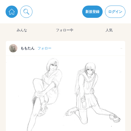
pixiv Sketchは2024年5月28日付で
プライパシーポリシー
を改定しました。
通知を受け取るにはここをクリックします
改訂履歴
新規登録
ログイン
同意
みんな
フォロー中
人気
pixiv Sketchアプリでさらに快適に！
アプリをインストール
ももたん
フォロー
--