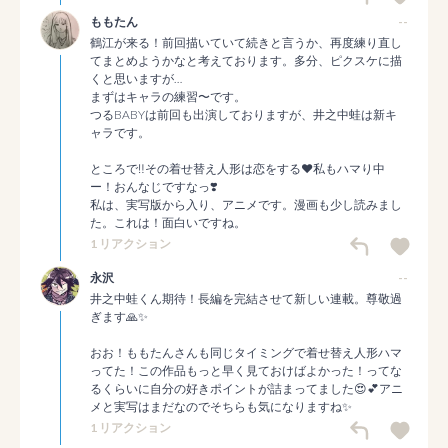
ももたん
--
鶴江が来る！前回描いていて続きと言うか、再度練り直し
てまとめようかなと考えております。多分、ピクスケに描
くと思いますが…

まずはキャラの練習〜です。

つるBABYは前回も出演しておりますが、井之中蛙は新キ
ャラです。

ところで‼️その着せ替え人形は恋をする❤️私もハマり中
ー！おんなじですなっ❣️

私は、実写版から入り、アニメです。漫画も少し読みまし
た。これは！面白いですね。
1 リアクション
永沢
--
井之中蛙くん期待！長編を完結させて新しい連載。尊敬過
ぎます🙏✨

おお！ももたんさんも同じタイミングで着せ替え人形ハマ
ってた！この作品もっと早く見ておけばよかった！ってな
るくらいに自分の好きポイントが詰まってました😍💕アニ
メと実写はまだなのでそちらも気になりますね✨
1 リアクション