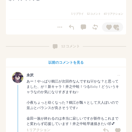
1 リプライ
12 コメント
65 リアクション
12 コメント
以前のコメントを見る
永沢
--
あー！やっぱり鶴江が次回作なんですね💡かな？と思って
ました、が！新キャラ！井之中蛙！つるBaby！どういうキ
ャラなのか気になりすぎますね✨

小夜ちょっと幼くなった？鶴江が飄々として大人ぽいので
並ぶとバランスが良さそうです♪

金田一族が終わるのは本当に寂しいですが新作もこれまで
と変わらず応援しています！井之中蛙早速描きたい🤣💕
1 リアクション