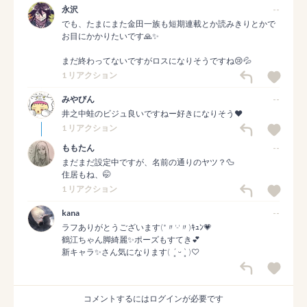
永沢
--
でも、たまにまた金田一族も短期連載とか読みきりとかで
お目にかかりたいです🙏✨

まだ終わってないですがロスになりそうですね😢💦
1 リアクション
みやびん
--
井之中蛙のビジュ良いですねー好きになりそう♥
1 リアクション
ももたん
--
まだまだ設定中ですが、名前の通りのヤツ？🦆

住居もね、🤭
1 リアクション
kana
--
ラフありがとうございます(*〃'-'〃)ｷｭﾝ💗

鶴江ちゃん脚綺麗✨ポーズもすてき💕

新キャラ✨さん気になります(  ´͈ ᵕ `͈ )♡
コメントするにはログインが必要です