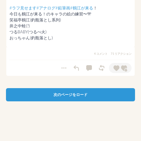
#ラフ見せます
#アナログ
#鉛筆画
#鶴江が来る
！

今日も鶴江が来る！のキャラの絵の練習〜🎌

笑福亭鶴江(釣瓶落とし系列)

井之中蛙(?)

つるBABY(つるべ火)

おっちゃん(釣瓶落とし)
4 コメント
71 リアクション
次のページをロード