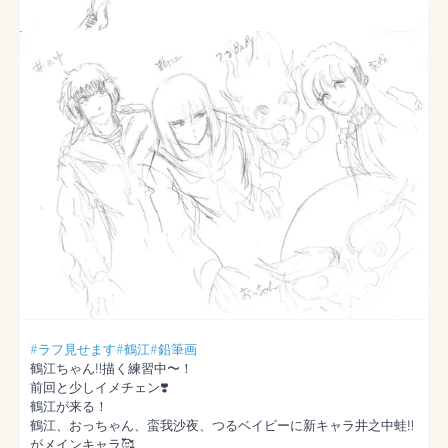
#ラフ見せます
#鶴江
#鉛筆画
鶴江ちゃん‼️描く練習中〜！

前回と少しイメチェン❣️

鶴江が来る！

鶴江、おっちゃん、蛮我沙夜、つるベイビーに新キャラ井之中蛙‼️
がメインキャラ🥰