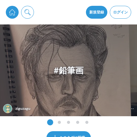
pixiv Sketchは2024年5月28日付で
プライパシーポリシー
を改定しました。
通知を受け取るにはここをクリックします
改訂履歴
新規登録
ログイン
同意
pixiv Sketchアプリでさらに快適に！
アプリをインストール
#鉛筆画
ziguzagu
--