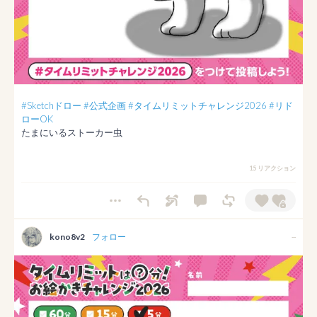
#Sketchドロー
#公式企画
#タイムリミットチャレンジ2026
#リド
ローOK
たまにいるストーカー虫
15 リアクション
kono8v2
フォロー
--