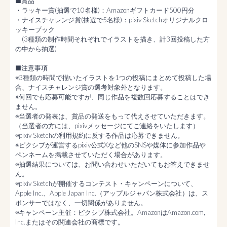
■賞品

・ラッキー賞(抽選で10名様)：Amazonギフトカード500円分

・ナイスチャレンジ賞(抽選で5名様)：pixiv Sketchオリジナルクロ
ッキーブック

　(3種類の制作時間それぞれでイラストを描き、計3回投稿した方
の中から抽選)

■注意事項

※3種類の時間で描いたイラストを1つの投稿にまとめて投稿した場
合、ナイスチャレンジ賞の選考対象外となります。

※何回でも応募可能ですが、同じ作品を複数回応募することはでき
ません。

※当選者の発表は、賞品の発送をもって代えさせていただきます。
（当選者の方には、pixivメッセージにてご連絡をいたします）

※pixiv Sketchの利用規約に反する作品は応募できません。

※ピクシブが運営するpixiv公式Xなど他のSNSや媒体に参加作品や
ペンネームを掲載させていただく場合があります。

※抽選結果については、お問い合わせいただいてもお答えできませ
ん。

※pixiv Sketchが開催するコンテスト・キャンペーンについて、
Apple Inc.、Apple Japan Inc.（アップルジャパン株式会社）は、ス
ポンサーではなく、一切関係がありません。

※キャンペーン主催：ピクシブ株式会社。AmazonはAmazon.com, 
Inc.またはその関連会社の商標です。
