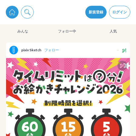
pixiv Sketchは2024年5月28日付で
プライパシーポリシー
を改定しました。
通知を受け取るにはここをクリックします
改訂履歴
新規登録
ログイン
同意
みんな
フォロー中
人気
pixiv Sketchアプリでさらに快適に！
アプリをインストール
pixiv Sketch
フォロー
--