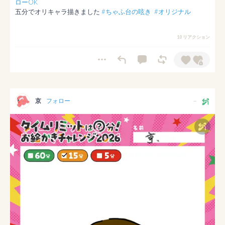
ローOK
五分でオリキャラ描きました 
#ちゃふ台の呟き
#オリジナル
10 リアクション
京
フォロー
--