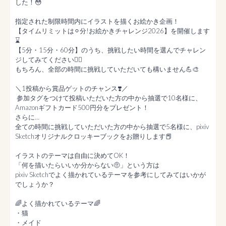
した！😳

指定された制限時間内にイラストを描くお絵かき企画！

【タイムリミットは⚪︎分!お絵かきチャレンジ2026】を開催します
⌛️

【5分・15分・60分】のうち、挑戦したい時間を選んでチャレン
ジしてみてください❤️‍🔥

もちろん、全部の時間に挑戦していただいても構いません💪🎨

＼1投稿から賞品ゲットのチャンス❣️／

 参加タグをつけて投稿いただいた方の中から抽選で10名様に、
Amazonギフトカード500円分をプレゼント！

さらに…

全ての時間に挑戦していただいた方の中から抽選で5名様に、pixiv 
Sketchオリジナルクロッキーブックをお贈りします📕

イラストのテーマは自由に決めてOK！

「何を描いたらいいか分からない🤨」という方は

pixiv Sketchでよく描かれているテーマを参考にしてみてはいかが
でしょうか？

🌈よく描かれているテーマ🌈

・猫

・メイド
