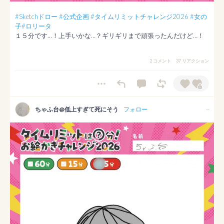
#Sketchドロー
#公式企画
#タイムリミットチャレンジ2026
#女の
子
#ロリータ
１５分です…！上手いかな…？ギリギリまで頑張ったんだけど…！
2 コメント
37 リアクション
ちゃふ台@低上すぎて死にそう
フォロー
--