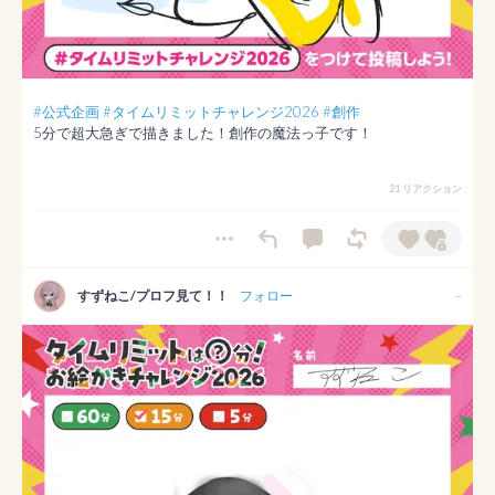
#公式企画
#タイムリミットチャレンジ2026
#創作
5分で超大急ぎで描きました！創作の魔法っ子です！
21 リアクション
すずねこ/プロフ見て！！
フォロー
--