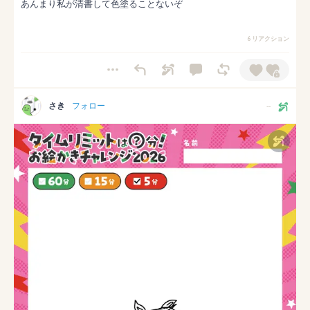
あんまり私が清書して色塗ることないぞ
6 リアクション
さき
フォロー
--