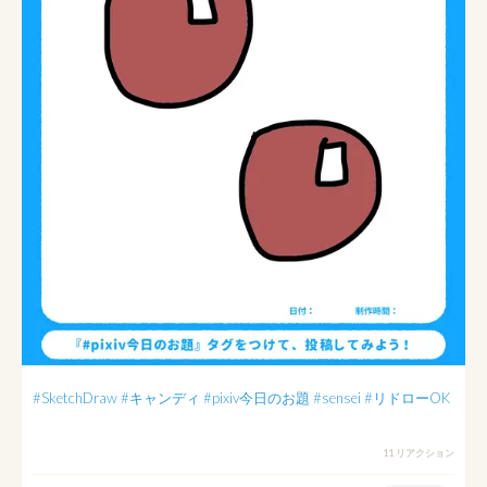
#SketchDraw
#キャンディ
#pixiv今日のお題
#sensei
#リドローOK
11 リアクション