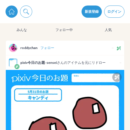
pixiv Sketchは2024年5月28日付で
プライパシーポリシー
を改定しました。
通知を受け取るにはここをクリックします
改訂履歴
新規登録
ログイン
同意
みんな
フォロー中
人気
pixiv Sketchアプリでさらに快適に！
アプリをインストール
roddychan
フォロー
--
pixiv今日のお題-sensei
さんのアイテムを元にリドロー
--