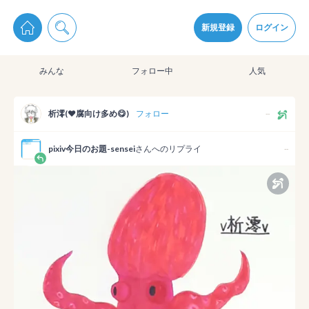
pixiv Sketchは2024年5月28日付で
プライパシーポリシー
を改定しました。
通知を受け取るにはここをクリックします
改訂履歴
新規登録
ログイン
同意
みんな
フォロー中
人気
pixiv Sketchアプリでさらに快適に！
アプリをインストール
析澪(❤️腐向け多め😋)
フォロー
--
pixiv今日のお題-sensei
さんへのリプライ
--