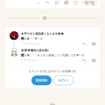
2 コメント
🐐🦒ヤギと巡回遅くなります🥞🦙
--
🌉🌜️🐙(^^)🌟✨️🎨
1 リアクション
析澪(❤️腐向け多め😋)
--
🌉🌛🐙(*^^*)タコポン美味しくて可愛いです🌟✨🎨
1 リアクション
コメントするにはログインが必要です
新規登録
ログイン