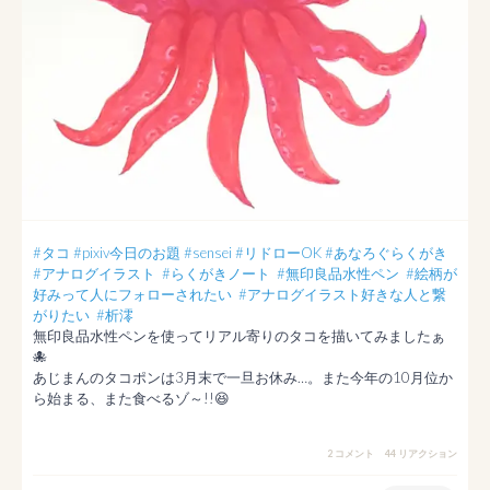
#タコ
#pixiv今日のお題
#sensei
#リドローOK
#あなろぐらくがき
#アナログイラスト
#らくがきノート
#無印良品水性ペン
#絵柄が
好みって人にフォローされたい
#アナログイラスト好きな人と繋
がりたい
#析澪
無印良品水性ペンを使ってリアル寄りのタコを描いてみましたぁ
🐙

あじまんのタコポンは3月末で一旦お休み…。また今年の10月位か
ら始まる、また食べるゾ～!!😆
2 コメント
44 リアクション