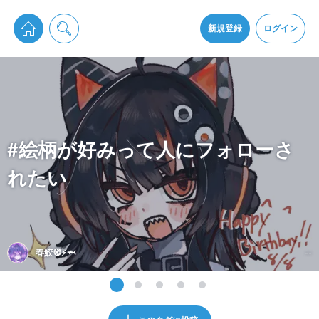
pixiv Sketchは2024年5月28日付で
プライパシーポリシー
を改定しました。
通知を受け取るにはここをクリックします
改訂履歴
新規登録
ログイン
同意
pixiv Sketchアプリでさらに快適に！
アプリをインストール
#絵柄が好みって人にフォローさ
れたい
春鮫🧭⚡️🦈
--