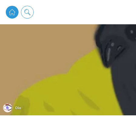
pixiv 
Dio