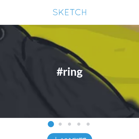
通知を受け取るにはここをクリックします
Sketchは2024年5月28日付で
プライパシーポリシー
を改定しました。
改訂履歴
pixiv Sketchアプリでさらに快適に！
アプリで開く
アプリをインストール
#ring