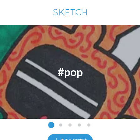
通知を受け取るにはここをクリックします
Sketchは2024年5月28日付で
プライパシーポリシー
を改定しました。
改訂履歴
pixiv Sketchアプリでさらに快適に！
アプリで開く
アプリをインストール
#pop