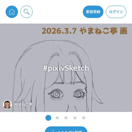
pixiv Sketchは2024年5月28日付で
プライパシーポリシー
を改定しました。
通知を受け取るにはここをクリックします
改訂履歴
新規登録
ログイン
同意
pixiv Sketchアプリでさらに快適に！
アプリをインストール
#pixivSketch
やまねこ亭
--