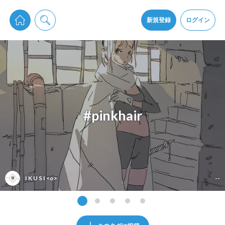
pixiv Sketchは2024年5月28日付で
プライパシーポリシー
を改定しました。
通知を受け取るにはここをクリックします
改訂履歴
新規登録
ログイン
同意
pixiv Sketchアプリでさらに快適に！
アプリをインストール
#pinkhair
I K U S I <o>
--