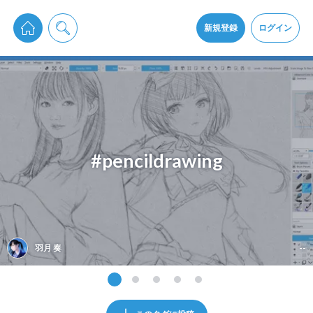
pixiv Sketchは2024年5月28日付で
プライパシーポリシー
を改定しました。
通知を受け取るにはここをクリックします
改訂履歴
新規登録
ログイン
同意
pixiv Sketchアプリでさらに快適に！
アプリをインストール
#pencildrawing
羽月 奏
--