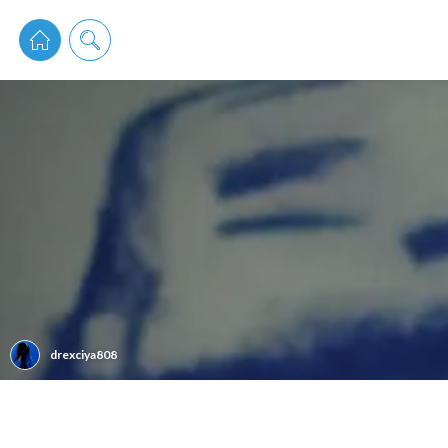
pixiv 
drexciya808