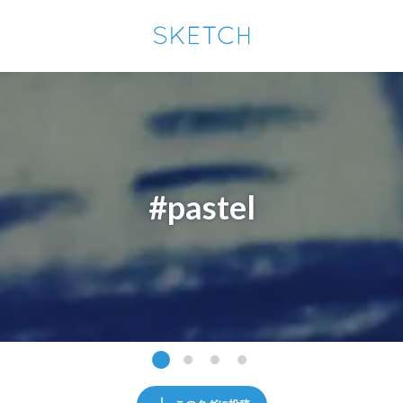
通知を受け取るにはここをクリックします
Sketchは2024年5月28日付で
プライパシーポリシー
を改定しました。
改訂履歴
pixiv Sketchアプリでさらに快適に！
アプリで開く
アプリをインストール
#pastel