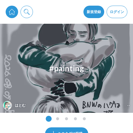
pixiv Sketchは2024年5月28日付で
プライパシーポリシー
を改定しました。
通知を受け取るにはここをクリックします
改訂履歴
新規登録
ログイン
同意
pixiv Sketchアプリでさらに快適に！
アプリをインストール
#painting
はとむ
--