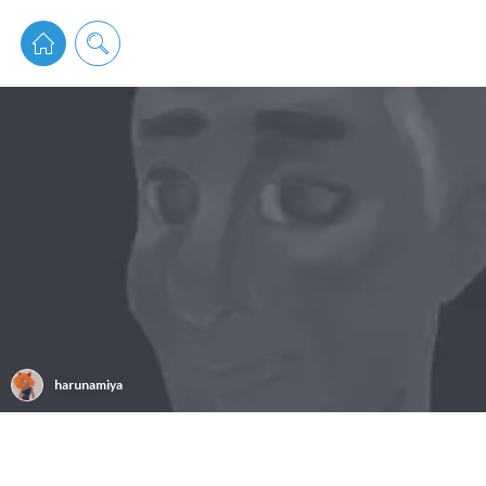
pixiv 
harunamiya