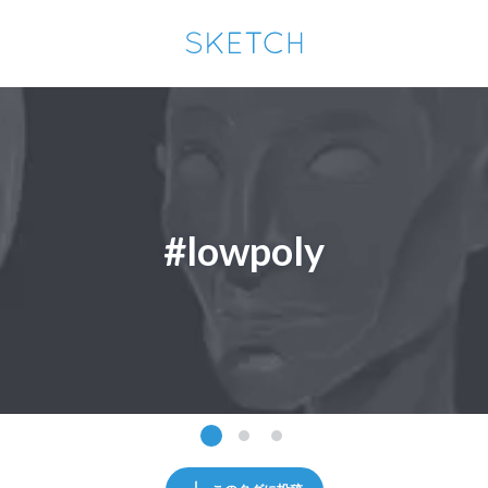
通知を受け取るにはここをクリックします
Sketchは2024年5月28日付で
プライパシーポリシー
を改定しました。
改訂履歴
pixiv Sketchアプリでさらに快適に！
アプリで開く
アプリをインストール
#lowpoly