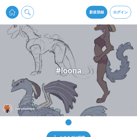
pixiv Sketchは2024年5月28日付で
プライパシーポリシー
を改定しました。
通知を受け取るにはここをクリックします
改訂履歴
新規登録
ログイン
同意
pixiv Sketchアプリでさらに快適に！
アプリをインストール
#loona
harunamiya
--