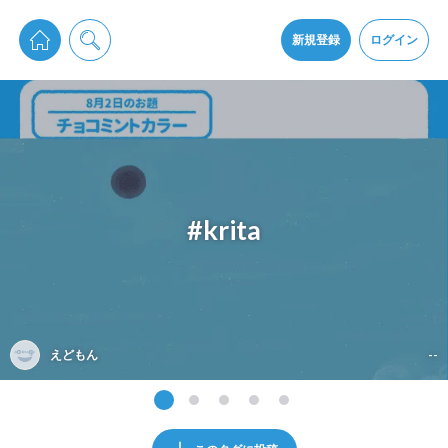
pixiv Sketchは2024年5月28日付で
プライパシーポリシー
を改定しました。
通知を受け取るにはここをクリックします
改訂履歴
新規登録
ログイン
同意
pixiv Sketchアプリでさらに快適に！
アプリをインストール
#krita
えどもん
--