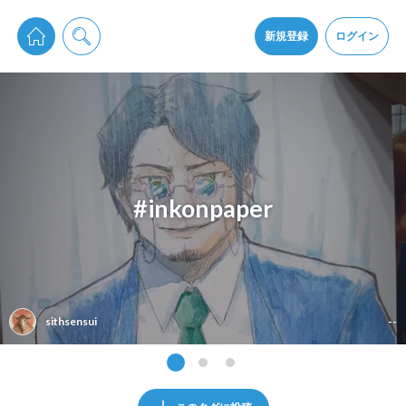
pixiv Sketchは2024年5月28日付で
プライパシーポリシー
を改定しました。
通知を受け取るにはここをクリックします
改訂履歴
新規登録
ログイン
同意
pixiv Sketchアプリでさらに快適に！
アプリをインストール
#inkonpaper
sithsensui
--