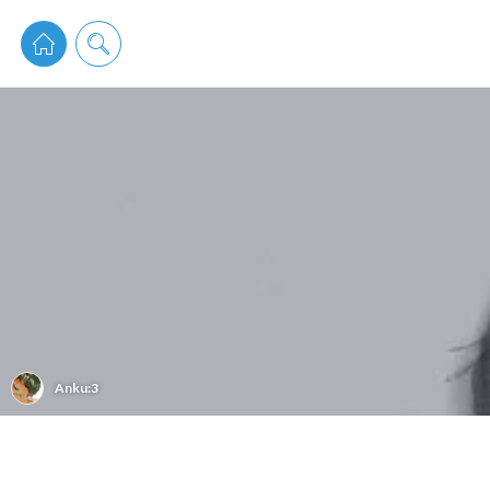
pixiv 
Anku:3