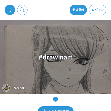
pixiv Sketchは2024年5月28日付で
プライパシーポリシー
を改定しました。
通知を受け取るにはここをクリックします
改訂履歴
新規登録
ログイン
同意
pixiv Sketchアプリでさらに快適に！
アプリをインストール
#drawinart
Material
--